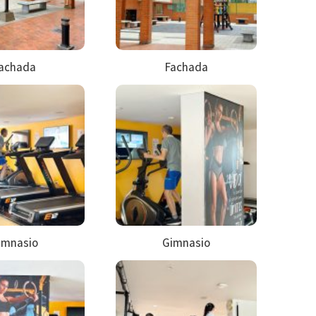
achada
Fachada
imnasio
Gimnasio