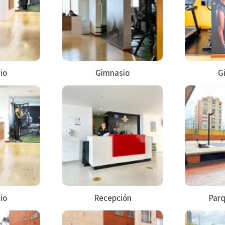
io
Gimnasio
G
io
Recepción
Parq