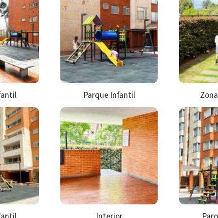
antil
Parque Infantil
Zona
antil
Interior
Parq