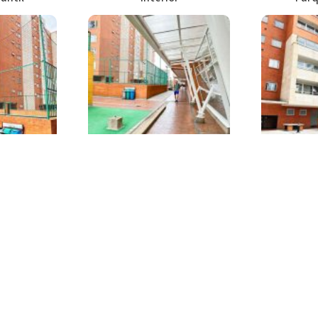
or
Interior
F