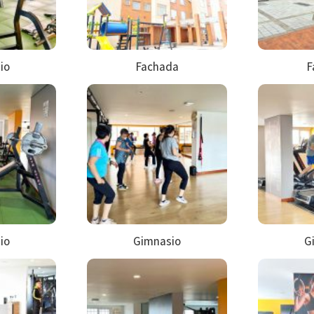
io
Fachada
F
io
Gimnasio
G